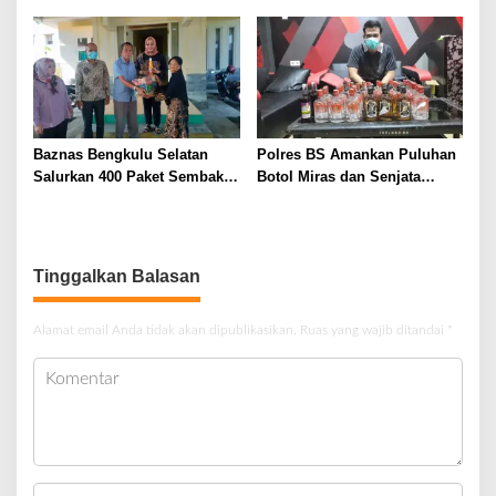
Baznas Bengkulu Selatan
Polres BS Amankan Puluhan
Salurkan 400 Paket Sembako
Botol Miras dan Senjata
Bagi Kaum Dhuafa
Tajam
Tinggalkan Balasan
Alamat email Anda tidak akan dipublikasikan.
Ruas yang wajib ditandai
*