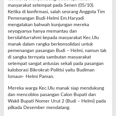
K
masyarakat setempat pada Senen (05/10).
e
Ketika di konfirmasi, salah seorang Anggota Tim
c
.
Pemenangan Budi-Helmi Em.Haryadi
U
mengatakan bahwah kunjungan mereka
l
seyogyanya hanya memantau dan
u
bersilahturrahmi kepada masyarakat Kec.Ulu
M
a
manak dalam rangka berkonsolidasi untuk
n
pemenangan pasangan Budi – Helmi, namun tak
n
di sangka ternyata sambutan masyarakat
a
setempat sangat antusias sekali pada pasangan
S
i
kaloborasi Bikrokrat-Politisi yaitu Budiman
a
Ismaun- Helmi Paman.
p
B
Mereka warga Kec.Ulu manak siap mendukung
e
dan mencoblos pasangan Calon Bupati dan
r
s
Wakil Bupati Nomer Urut 2 (Budi – Helmi) pada
a
pilkada Desember mendatang.
t
u