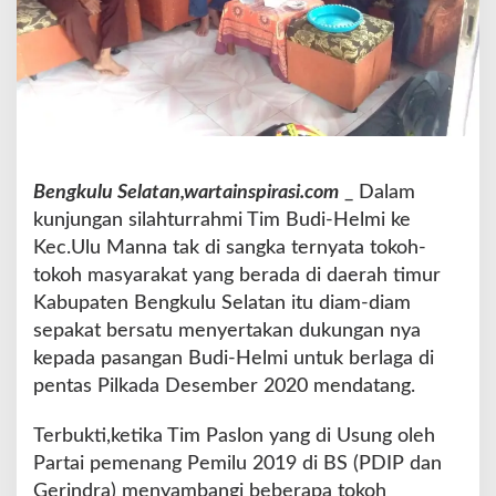
s
a
n
g
a
n
B
u
Bengkulu Selatan,wartainspirasi.com
_ Dalam
d
i
kunjungan silahturrahmi Tim Budi-Helmi ke
-
Kec.Ulu Manna tak di sangka ternyata tokoh-
H
tokoh masyarakat yang berada di daerah timur
e
Kabupaten Bengkulu Selatan itu diam-diam
l
m
sepakat bersatu menyertakan dukungan nya
i
kepada pasangan Budi-Helmi untuk berlaga di
,
pentas Pilkada Desember 2020 mendatang.
W
a
Terbukti,ketika Tim Paslon yang di Usung oleh
r
g
Partai pemenang Pemilu 2019 di BS (PDIP dan
a
Gerindra) menyambangi beberapa tokoh