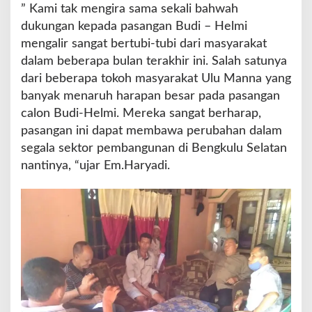
” Kami tak mengira sama sekali bahwah
R
dukungan kepada pasangan Budi – Helmi
a
p
mengalir sangat bertubi-tubi dari masyarakat
a
dalam beberapa bulan terakhir ini. Salah satunya
t
dari beberapa tokoh masyarakat Ulu Manna yang
k
banyak menaruh harapan besar pada pasangan
a
n
calon Budi-Helmi. Mereka sangat berharap,
B
pasangan ini dapat membawa perubahan dalam
a
segala sektor pembangunan di Bengkulu Selatan
r
nantinya, “ujar Em.Haryadi.
i
s
a
n