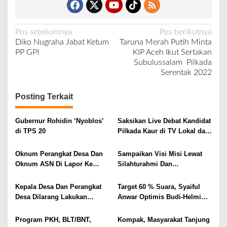
N
Pos sebelumnya
Pos berikutnya
Diko Nugraha Jabat Ketum
Taruna Merah Putih Minta
a
PP GPI
KIP Aceh Ikut Sertakan
v
Subulussalam Pilkada
Serentak 2022
i
g
Posting Terkait
a
s
Gubernur Rohidin ‘Nyoblos’
Saksikan Live Debat Kandidat
i
di TPS 20
Pilkada Kaur di TV Lokal dan
Facebook KPU Kaur
p
Oknum Perangkat Desa Dan
Sampaikan Visi Misi Lewat
o
Oknum ASN Di Lapor Ke
Silahturahmi Dan
s
Bawaslu Terkait Pelanggaran
Kampanye,Masyarakat
Netralitas.
Bengkulu Selatan Ingin
Kepala Desa Dan Perangkat
Target 60 % Suara, Syaiful
Paslon Tidak Hanya Tebar
Desa Dilarang Lakukan
Anwar Optimis Budi-Helmi
Janji
Kampanye Dan Politik
Akan Unggul Di Kec.Pino
Praktis, Ini Aturannya
Program PKH, BLT/BNT,
Kompak, Masyarakat Tanjung