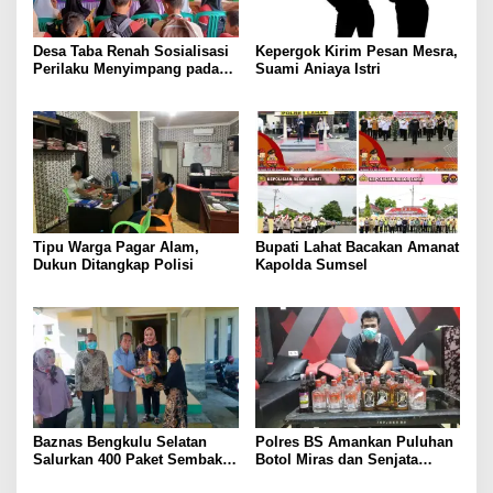
Desa Taba Renah Sosialisasi
Kepergok Kirim Pesan Mesra,
Perilaku Menyimpang pada
Suami Aniaya Istri
Remaja
Tipu Warga Pagar Alam,
Bupati Lahat Bacakan Amanat
Dukun Ditangkap Polisi
Kapolda Sumsel
Baznas Bengkulu Selatan
Polres BS Amankan Puluhan
Salurkan 400 Paket Sembako
Botol Miras dan Senjata
Bagi Kaum Dhuafa
Tajam