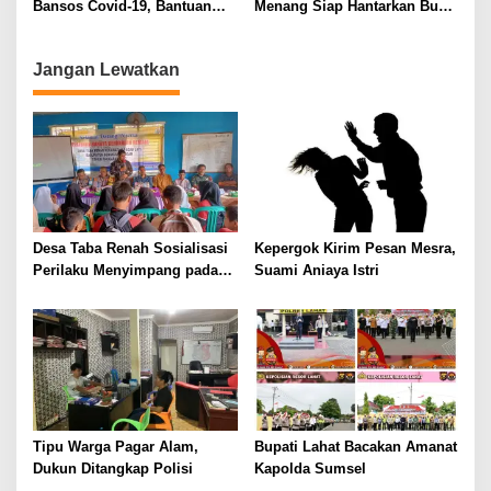
Bansos Covid-19, Bantuan
Menang Siap Hantarkan Budi-
UMKM Tidak Boleh Di
Helmi Menuju Kemenangan
Politisir
Jangan Lewatkan
Desa Taba Renah Sosialisasi
Kepergok Kirim Pesan Mesra,
Perilaku Menyimpang pada
Suami Aniaya Istri
Remaja
Tipu Warga Pagar Alam,
Bupati Lahat Bacakan Amanat
Dukun Ditangkap Polisi
Kapolda Sumsel