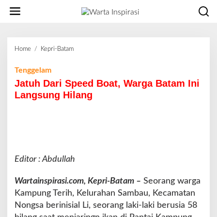
L
e
w
a
t
Home
/
Kepri-Batam
J
i
a
k
t
Tenggelam
e
u
Jatuh Dari Speed Boat, Warga Batam Ini
k
h
o
Langsung Hilang
D
n
a
t
r
e
i
n
S
p
e
Editor : Abdullah
e
d
Wartainspirasi.com, Kepri-Batam –
Seorang warga
B
Kampung Terih, Kelurahan Sambau, Kecamatan
o
Nongsa berinisial Li, seorang laki-laki berusia 58
a
t