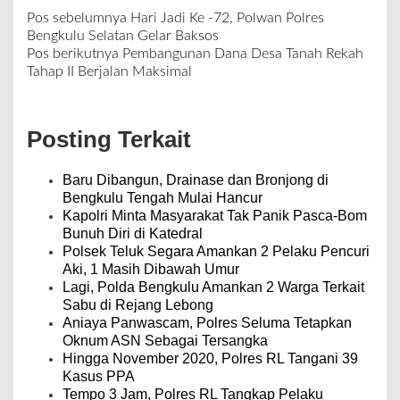
Pos sebelumnya
Hari Jadi Ke -72, Polwan Polres
N
Bengkulu Selatan Gelar Baksos
a
Pos berikutnya
Pembangunan Dana Desa Tanah Rekah
v
Tahap II Berjalan Maksimal
i
g
a
Posting Terkait
s
i
p
Baru Dibangun, Drainase dan Bronjong di
o
Bengkulu Tengah Mulai Hancur
s
Kapolri Minta Masyarakat Tak Panik Pasca-Bom
Bunuh Diri di Katedral
Polsek Teluk Segara Amankan 2 Pelaku Pencuri
Aki, 1 Masih Dibawah Umur
Lagi, Polda Bengkulu Amankan 2 Warga Terkait
Sabu di Rejang Lebong
Aniaya Panwascam, Polres Seluma Tetapkan
Oknum ASN Sebagai Tersangka
Hingga November 2020, Polres RL Tangani 39
Kasus PPA
Tempo 3 Jam, Polres RL Tangkap Pelaku