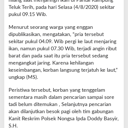
hilang saat menjaringn ikan di Pantai Kampung
,
Teluk Terih, pada hari Selasa (4/8/2020) sekitar
W
pukul 09.15 Wib.
a
r
Menurut seorang warga yang enggan
g
a
dipublikasikan, mengatakan, “pria tersebut
B
sekitar pukul 04.09. Wib pergi ke laut menjaring
a
ikan, namun pukul 07.30 Wib, terjadi angin ribut
t
barat dan pada saat itu pria tersebut sedang
a
m
mengangkat jaring. Karena kehilangan
I
keseimbangan, korban langsung terjatuh ke laut,”
n
ungkap (MS).
i
L
Peristiwa tersebut, korban yang tenggelam
a
n
sementara masih dalam pencarian sampai sore
g
tadi belum ditemukan , Selanjutnya pencarian
s
akan dilanjutkan besok pagi oleh tim gabungan
u
Kanit Reskrim Polsek Nongsa Ipda Doddy Basyir,
n
g
S.H.