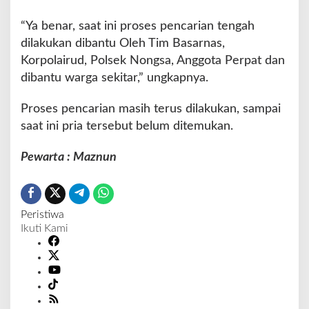
H
i
“Ya benar, saat ini proses pencarian tengah
l
dilakukan dibantu Oleh Tim Basarnas,
a
Korpolairud, Polsek Nongsa, Anggota Perpat dan
n
g
dibantu warga sekitar,” ungkapnya.
Proses pencarian masih terus dilakukan, sampai
saat ini pria tersebut belum ditemukan.
Pewarta : Maznun
Peristiwa
Ikuti Kami