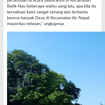
pertemuan di acara silaturahmi di Kecamatan
n
Batik Nau beberapa waktu yang lalu, apa bila itu
A
i
terealisasi kami sangat senang dan terbantu
r
karena banyak Desa di Kecamatan Air Napal
N
mayoritas nelayan,” ungkapnya.
a
p
a
l
A
k
a
n
d
i
B
a
n
g
u
n
2
0