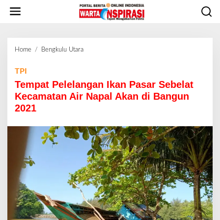
L
e
w
a
t
Home
/
Bengkulu Utara
T
i
e
k
m
TPI
e
p
Tempat Pelelangan Ikan Pasar Sebelat
k
a
o
Kecamatan Air Napal Akan di Bangun
t
n
2021
P
t
e
e
l
n
e
l
a
n
g
a
n
I
k