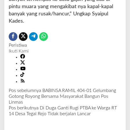
pintu muara yang mengakibat nya kapal-kapal
banyak yang rusak/hancur,” Ungkap Syaipul
Kades.
Peristiwa
Ikuti Kami
Pos sebelumnya
BABINSA RAMIL 404-01 Gelumbang
N
Gotong Royong Bersama Masyarakat Bangun Pos
a
Linmas
v
Pos berikutnya
Di Duga Ganti Rugi PTBA ke Warga RT
i
14 Desa Tegal Rejo Tidak berjalan Lancar
g
a