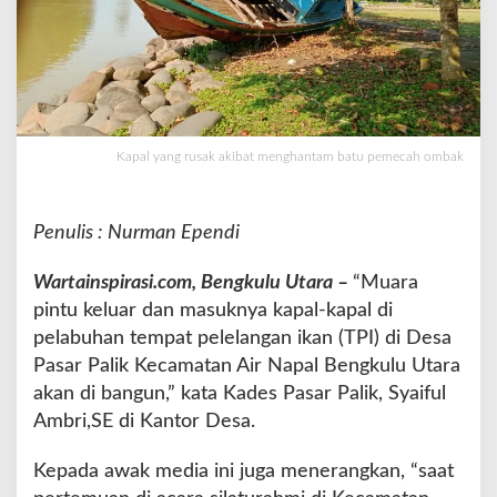
a
n
P
a
s
a
r
Kapal yang rusak akibat menghantam batu pemecah ombak
S
e
b
Penulis : Nurman Ependi
e
l
Wartainspirasi.com, Bengkulu Utara –
“Muara
a
t
pintu keluar dan masuknya kapal-kapal di
K
pelabuhan tempat pelelangan ikan (TPI) di Desa
e
Pasar Palik Kecamatan Air Napal Bengkulu Utara
c
akan di bangun,” kata Kades Pasar Palik, Syaiful
a
m
Ambri,SE di Kantor Desa.
a
t
Kepada awak media ini juga menerangkan, “saat
a