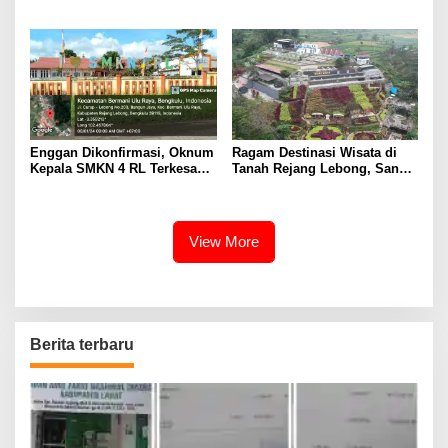
Warga
Bawaslu Rejang Lebong
Enggan Dikonfirmasi, Oknum
Ragam Destinasi Wisata di
Kepala SMKN 4 RL Terkesan
Tanah Rejang Lebong, Sangat
Hindari Wartawan
Cocok Pilihan Liburan
View More
Berita terbaru