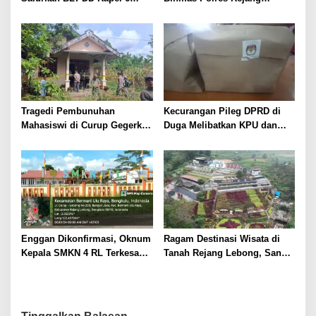
Bulan ke 10 KPM
Lebong Gelar Acara Kenal
Pamit
Tragedi Pembunuhan
Kecurangan Pileg DPRD di
Mahasiswi di Curup Gegerkan
Duga Melibatkan KPU dan
Warga
Bawaslu Rejang Lebong
Enggan Dikonfirmasi, Oknum
Ragam Destinasi Wisata di
Kepala SMKN 4 RL Terkesan
Tanah Rejang Lebong, Sangat
Hindari Wartawan
Cocok Pilihan Liburan