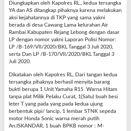
l
Diungkapkan oleh Kapolres RL., kedua tersangka
a
YA dan AS ditangkap pihaknya karena melakukan
k
aksi kejahatannya di TKP yang sama yakni
u
berada di desa Cawang Lama kelurahan Air
C
u
Rambai Kabupaten Rejang Lebong dengan dasar
r
LP dengan nomor yakni Laporan Polisi Nomor:
a
LP /B-169/VII/2020/BKL Tanggal 3 Juli 2020,
t
serta Dan LP /B-170/VII/2020/BKL Tanggal 3
D
a
Juli 2020.
n
C
Dikatakan oleh Kapolres RL, Dari tangan kedua
u
tersangka pihaknya berhasil menyita barang
r
bukti berupa 1 Unit Yamaha R15 Warna Hitam
a
s
tanpa plat Milik Pelaku Curat, 1(Satu) buah besi
leter T yang pada yang pada kedua ujung
berbentuk pipi/ lancip, 1 lembar STNK sepeda
motor Honda Sonic warna merah putih
An.ISKANDAR, 1 buah BPKB nomor : M-