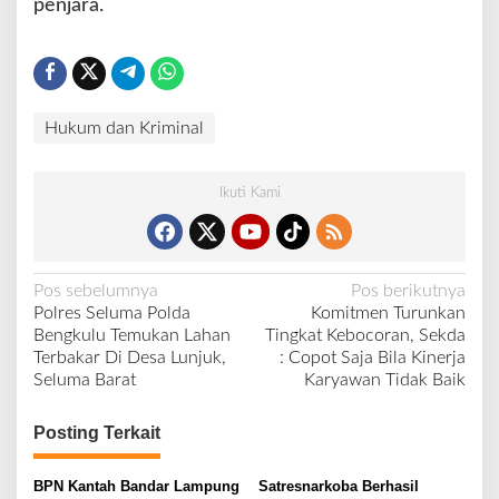
penjara.
Hukum dan Kriminal
Ikuti Kami
N
Pos sebelumnya
Pos berikutnya
Polres Seluma Polda
Komitmen Turunkan
a
Bengkulu Temukan Lahan
Tingkat Kebocoran, Sekda
v
Terbakar Di Desa Lunjuk,
: Copot Saja Bila Kinerja
Seluma Barat
Karyawan Tidak Baik
i
g
Posting Terkait
a
s
BPN Kantah Bandar Lampung
Satresnarkoba Berhasil