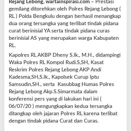
Rejang Lebong, wartainspirasi.com
–
Prestasi
P
gemilang ditorehkan oleh Polres Rejang Lebong (
o
l
RL ) Polda Bengkulu dengan berhasil menangkap
d
dua orang tersangka yang terlibat tindak pidana
a
curat berinisial YA serta tindak pidana curas
B
berinisial AS yang merupakan warga Kabupaten
e
n
RL.
g
Kapolres RL AKBP Dheny S.Ik., M.H., didampingi
k
Waka Polres RL Kompol Rudi.S,SH, Kasat
u
l
Reskrim Polres Rejang Lebong AKP Andi
u
Kadesma,SH,S.Ik., Kapolsek Curup Iptu
T
Samsudin,SH., serta Kasubbag Humas Polres
a
Rejang Lebong Akp.S.Simarmata dalam
n
g
konferensi pers yang di lakukan hari ini (
k
06/07/20 ) mengungkapkan kedua tersangka
a
ditangkap oleh jajaran Polres RL karena terlibat
p
dengan tindak pidana Curat dan Curas.
P
e