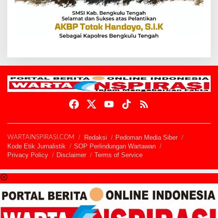
Redaksi
Pedoman Media Siber
WARTAINSPIRASI.COM
Kode Etik Jurnalistik
SOP Perlindungan Wartawan
Privacy Policy
Disclaimer
Terms of Service