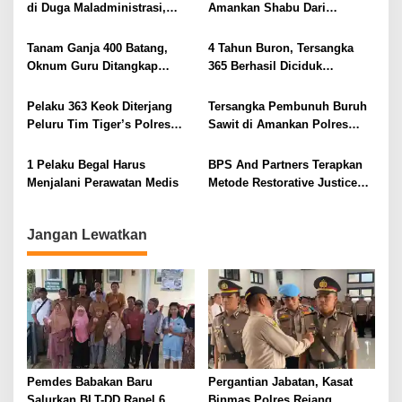
i
di Duga Maladministrasi,
Amankan Shabu Dari
Seno Aji Sanggah BA
Pengedar 1,2 Gram
p
Pengembalian Batas
Tanam Ganja 400 Batang,
4 Tahun Buron, Tersangka
o
Oknum Guru Ditangkap
365 Berhasil Diciduk
s
Polres Rejang Lebong
Satreskrim Polres Lahat
Pelaku 363 Keok Diterjang
Tersangka Pembunuh Buruh
Peluru Tim Tiger’s Polres
Sawit di Amankan Polres
Lahat
Benteng
1 Pelaku Begal Harus
BPS And Partners Terapkan
Menjalani Perawatan Medis
Metode Restorative Justice
Dalam Perkara 363 KUHP
Jangan Lewatkan
Pemdes Babakan Baru
Pergantian Jabatan, Kasat
Salurkan BLT-DD Rapel 6
Binmas Polres Rejang