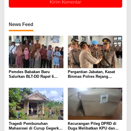
News Feed
Pemdes Babakan Baru
Pergantian Jabatan, Kasat
Salurkan BLT-DD Rapel 6
Binmas Polres Rejang
Bulan ke 10 KPM
Lebong Gelar Acara Kenal
Pamit
Tragedi Pembunuhan
Kecurangan Pileg DPRD di
Mahasiswi di Curup Gegerkan
Duga Melibatkan KPU dan