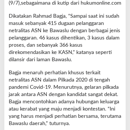
a
(9/7),sebagaimana di kutip dari hukumonline.com
S
e
Dikatakan Rahmad Bagja, “Sampai saat ini sudah
r
masuk sebanyak 415 dugaan pelanggaran
e
netralitas ASN ke Bawaslu dengan berbagai jenis
n
t
pelanggaran. 46 kasus dihentikan, 3 kasus dalam
a
proses, dan sebanyak 366 kasus
k
direkomendasikan ke KASN,” katanya seperti
2
dilansir dari laman Bawaslu.
0
2
0
Bagja menaruh perhatian khusus terkait
d
netralitas ASN dalam Pilkada 2020 di tengah
i
pandemi Covid-19. Menurutnya, gelaran pilkada
B
jarak antara ASN dengan kandidat sangat dekat.
e
n
Bagja mencontohkan adanya hubungan keluarga
g
atau kerabat yang maju menjadi kontestan. “Ini
k
yang harus menjadi perhatian bersama, terutama
u
Bawaslu daerah,” tuturnya.
l
u