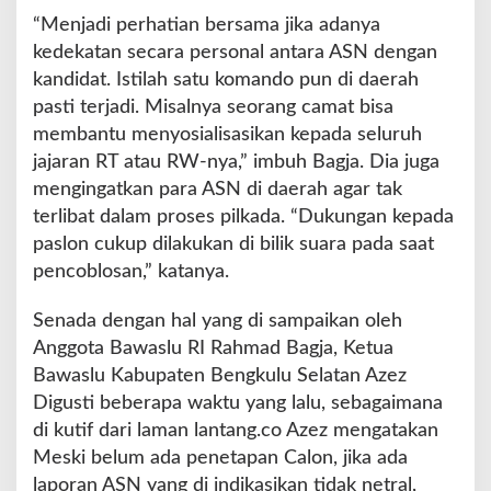
S
“Menjadi perhatian bersama jika adanya
e
kedekatan secara personal antara ASN dengan
l
kandidat. Istilah satu komando pun di daerah
a
pasti terjadi. Misalnya seorang camat bisa
t
a
membantu menyosialisasikan kepada seluruh
n
jajaran RT atau RW-nya,” imbuh Bagja. Dia juga
mengingatkan para ASN di daerah agar tak
terlibat dalam proses pilkada. “Dukungan kepada
paslon cukup dilakukan di bilik suara pada saat
pencoblosan,” katanya.
Senada dengan hal yang di sampaikan oleh
Anggota Bawaslu RI Rahmad Bagja, Ketua
Bawaslu Kabupaten Bengkulu Selatan Azez
Digusti beberapa waktu yang lalu, sebagaimana
di kutif dari laman lantang.co Azez mengatakan
Meski belum ada penetapan Calon, jika ada
laporan ASN yang di indikasikan tidak netral,