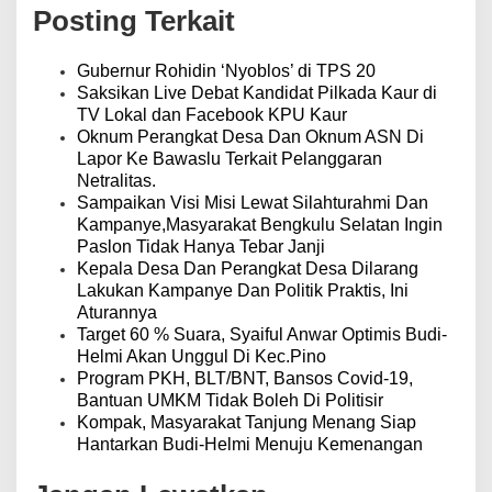
g
Posting Terkait
a
s
i
Gubernur Rohidin ‘Nyoblos’ di TPS 20
p
Saksikan Live Debat Kandidat Pilkada Kaur di
o
TV Lokal dan Facebook KPU Kaur
s
Oknum Perangkat Desa Dan Oknum ASN Di
Lapor Ke Bawaslu Terkait Pelanggaran
Netralitas.
Sampaikan Visi Misi Lewat Silahturahmi Dan
Kampanye,Masyarakat Bengkulu Selatan Ingin
Paslon Tidak Hanya Tebar Janji
Kepala Desa Dan Perangkat Desa Dilarang
Lakukan Kampanye Dan Politik Praktis, Ini
Aturannya
Target 60 % Suara, Syaiful Anwar Optimis Budi-
Helmi Akan Unggul Di Kec.Pino
Program PKH, BLT/BNT, Bansos Covid-19,
Bantuan UMKM Tidak Boleh Di Politisir
Kompak, Masyarakat Tanjung Menang Siap
Hantarkan Budi-Helmi Menuju Kemenangan