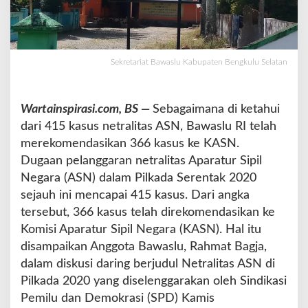
S
N
D
a
Sekretariat Bawaslu Kabupaten Bengkulu Selatan
l
a
m
P
Wartainspirasi.com, BS —
Sebagaimana di ketahui
e
dari 415 kasus netralitas ASN, Bawaslu RI telah
g
merekomendasikan 366 kasus ke KASN.
e
Dugaan pelanggaran netralitas Aparatur Sipil
l
a
Negara (ASN) dalam Pilkada Serentak 2020
r
sejauh ini mencapai 415 kasus. Dari angka
a
tersebut, 366 kasus telah direkomendasikan ke
n
Komisi Aparatur Sipil Negara (KASN). Hal itu
P
i
disampaikan Anggota Bawaslu, Rahmat Bagja,
l
dalam diskusi daring berjudul Netralitas ASN di
k
Pilkada 2020 yang diselenggarakan oleh Sindikasi
a
Pemilu dan Demokrasi (SPD) Kamis
d