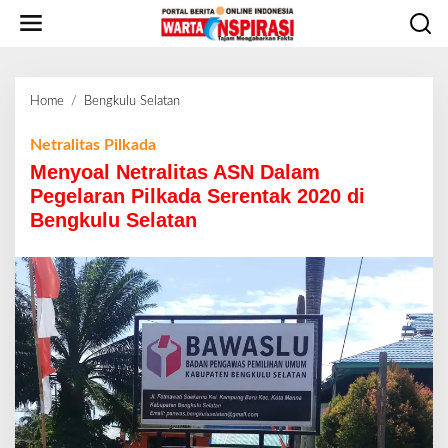
L
e
w
a
t
Home
/
Bengkulu Selatan
M
i
e
k
n
Netralitas Pilkada
e
y
Menyoal Netralitas ASN Dalam
k
o
o
Pegelaran Pilkada Serentak 2020 di
a
n
Bengkulu Selatan
l
t
N
e
e
n
t
r
a
l
i
t
a
s
A